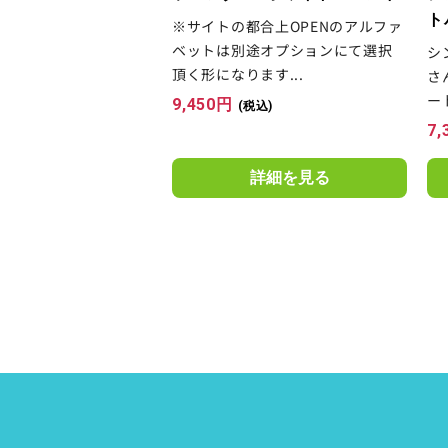
ト
※サイトの都合上OPENのアルファ
ベットは別途オプションにて選択
シ
頂く形になります...
さ
ー
9,450
円
(税込)
7,
詳細を見る